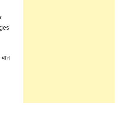
y
rges
 बात