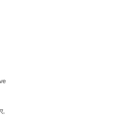
ive
ए,