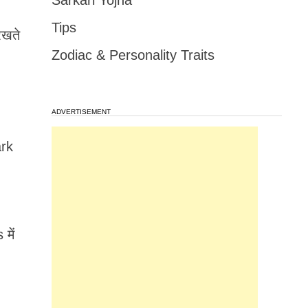
Sarkari Yojna
Tips
रखते
Zodiac & Personality Traits
ADVERTISEMENT
ark
में