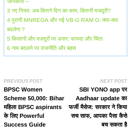
जानकारी –
3
नए नियम: अब कितने दिन का काम, कितनी मजदूरी?
4
पुरानी MNREGA और नई VB-G RAM G: क्या-क्या
बदलेगा ?
5
किसानों और मज़दूरों पर असर: फायदा और चिंता
6
नाम बदलने पर राजनीति और बहस
पोस्ट
Previous
N
PREVIOUS POST
NEXT POST
post:
p
BPSC Women
SBI YONO app पर
नेविगेशन
Scheme 50,000: Bihar
Aadhaar update का
महिला BPSC aspirants
फर्जी मैसेज: सरकार ने किया
के लिए Powerful
सच साफ, आपका पैसा कैसे
Success Guide
बच सकता है