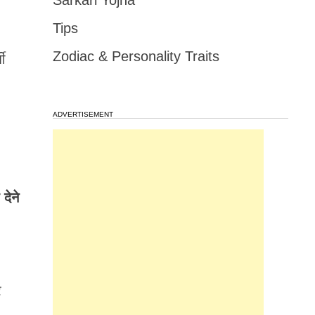
Sarkari Yojna
Tips
Zodiac & Personality Traits
शी
ADVERTISEMENT
देने
र