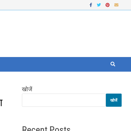
खोजें
श
खोजें
Recent Posts