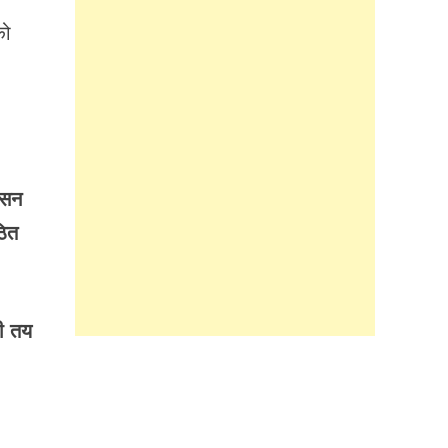
को
वासन
ठित
ही तय