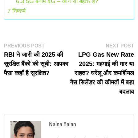
6.3
5G बनाम 4G – कौन सा बेहतर है?
7
निष्कर्ष
पोस्ट
Previous
N
PREVIOUS POST
NEXT POST
post:
p
RBI ने जारी की 2025 की
LPG Gas New Rate
नेविगेशन
सुरक्षित बैंकों की सूची: आपका
2025: महंगाई की मार या
पैसा कहाँ है सुरक्षित?
राहत? घरेलू और कमर्शियल
गैस सिलेंडर की कीमतों में बड़ा
बदलाव
Naina Balan