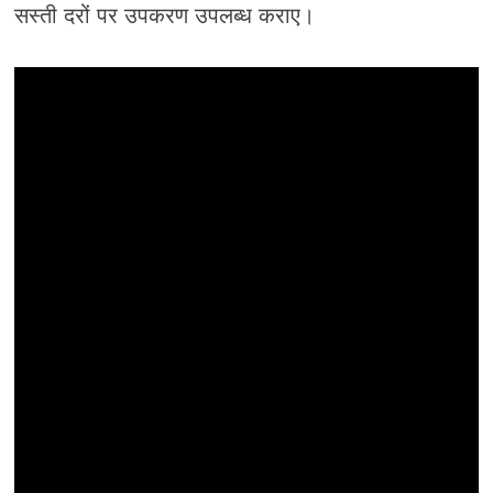
सस्ती दरों पर उपकरण उपलब्ध कराए।