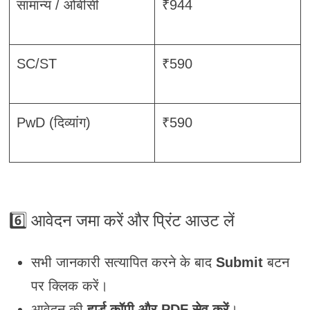
सामान्य / ओबीसी
₹944
SC/ST
₹590
PwD (दिव्यांग)
₹590
6️⃣
आवेदन जमा करें और प्रिंट आउट लें
सभी जानकारी सत्यापित करने के बाद
Submit
बटन
पर क्लिक करें।
आवेदन की
हार्ड कॉपी और PDF सेव करें
।