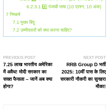
6.2.3.1
4️⃣ पंजाबी भाषा (10 प्रश्न, 10 अंक)
7
निष्कर्ष
7.1
मुख्य बिंदु
7.2
उम्मीदवारों को क्या करना चाहिए?
पोस्ट
Previous
N
PREVIOUS POST
NEXT POST
post:
p
7.25 लाख भारतीय अमेरिका
RRB Group D भर्ती
नेविगेशन
में अवैध! मोदी सरकार का
2025: 10वीं पास के लिए
सख्त फैसला – जानें अब क्या
सरकारी नौकरी का सुनहरा
होगा?
मौका!