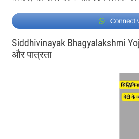
Connect w
Siddhivinayak Bhagyalakshmi Yoja
और पात्रता