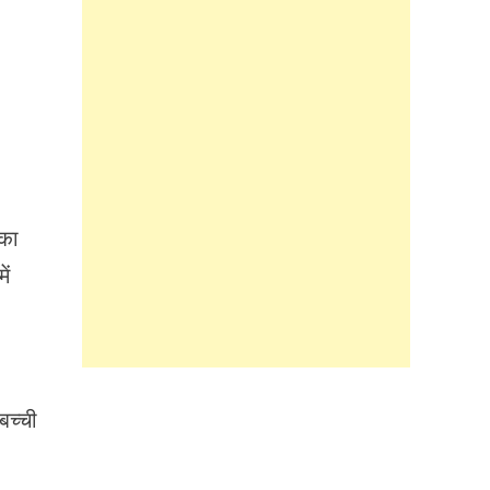
 का
ें
बच्ची