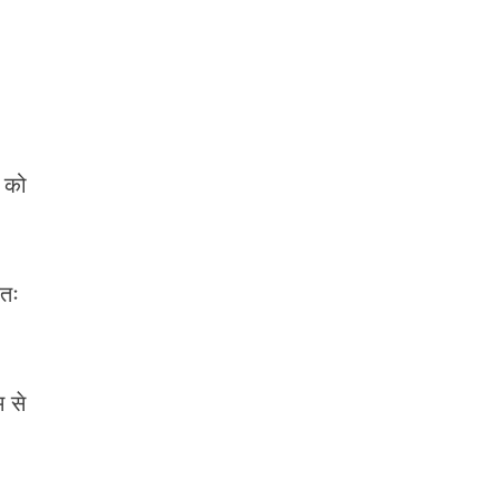
 को
वतः
 से