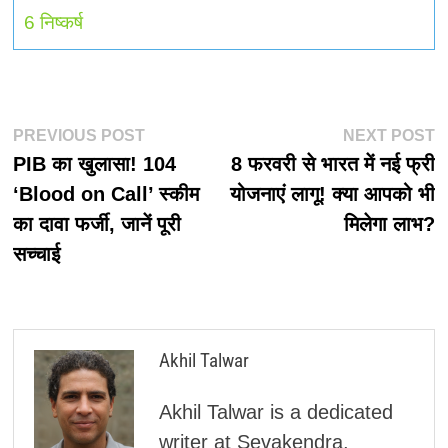
6
निष्कर्ष
पोस्ट
Previous
N
PREVIOUS POST
NEXT POST
post:
p
PIB का खुलासा! 104
8 फरवरी से भारत में नई फ्री
नेविगेशन
‘Blood on Call’ स्कीम
योजनाएं लागू! क्या आपको भी
का दावा फर्जी, जानें पूरी
मिलेगा लाभ?
सच्चाई
Akhil Talwar
Akhil Talwar is a dedicated
writer at Sevakendra,