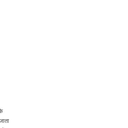
के
 जाता