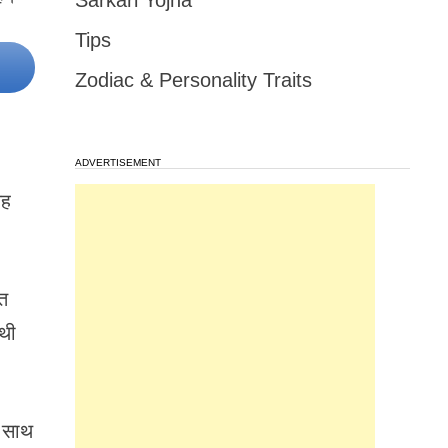
Sarkari Yojna
Tips
Zodiac & Personality Traits
ADVERTISEMENT
यह
ंत
 थी
। साथ