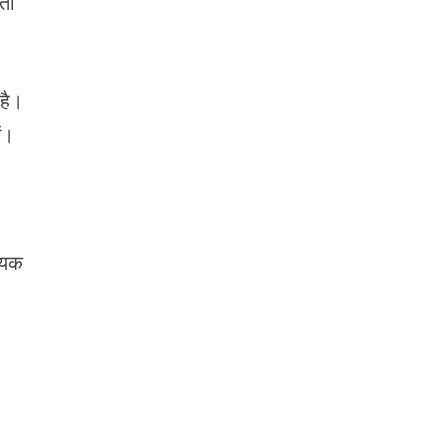
रती
 है।
ं।
श्यक