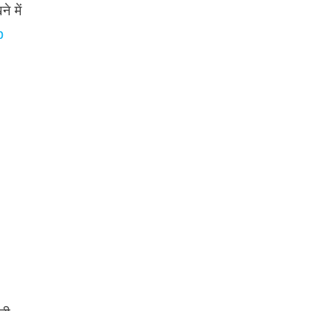
े में
p