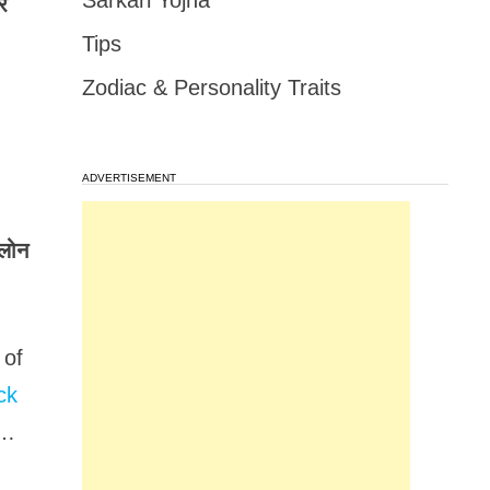
Sarkari Yojna
र
Tips
Zodiac & Personality Traits
ADVERTISEMENT
लोन
 of
ck
s…