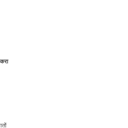
 करा
तों