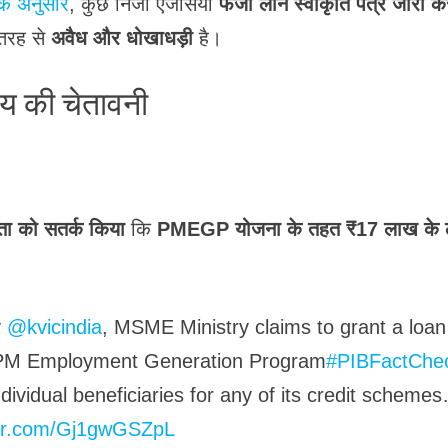
 के अनुसार
, कुछ निजी एजेंसियां
फर्जी लोन स्वीकृति पत्र जारी क
 तरह से
अवैध और धोखाधड़ी
है।
लय की चेतावनी
ा को सतर्क किया
कि
PMEGP योजना के तहत ₹17 लाख के 
।
y
@kvicindia
, MSME Ministry claims to grant a loan
 PM Employment Generation Program
#PIBFactChe
ndividual beneficiaries for any of its credit scheme
ter.com/Gj1gwGSZpL