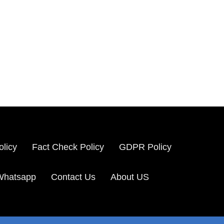
olicy
Fact Check Policy
GDPR Policy
 Whatsapp
Contact Us
About US