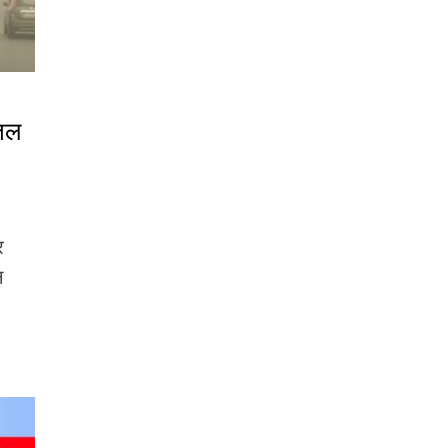
ीजल
र
न