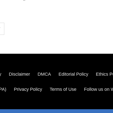
ी
y
Disclaimer
DMCA
Editorial Policy
Ethics P
PA)
Privacy Policy
Terms of Use
Follow us on