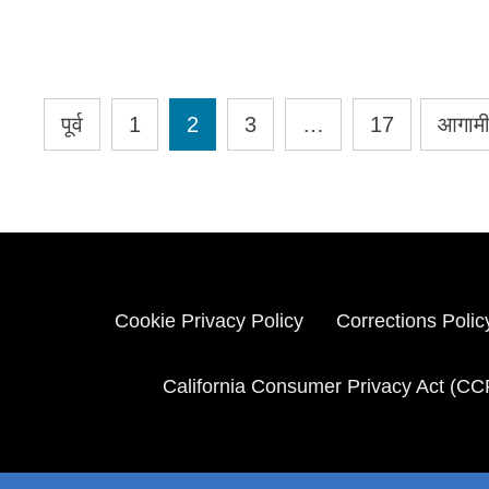
Posts
पूर्व
1
2
3
…
17
आगाम
pagination
Cookie Privacy Policy
Corrections Polic
California Consumer Privacy Act (CC