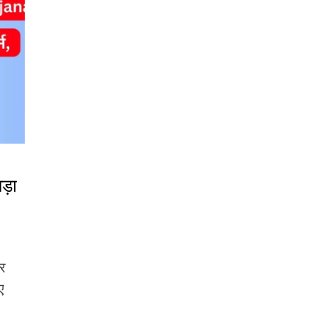
ड़ा
र
ए