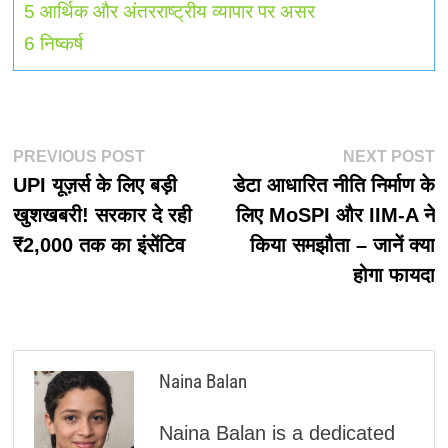
5
आर्थिक और अंतरराष्ट्रीय व्यापार पर असर
6
निष्कर्ष
पोस्ट
Previous
N
PREVIOUS POST
NEXT POST
post:
p
UPI यूज़र्स के लिए बड़ी
डेटा आधारित नीति निर्माण के
नेविगेशन
खुशखबरी! सरकार दे रही
लिए MoSPI और IIM-A ने
₹2,000 तक का इंसेंटिव
किया समझौता – जानें क्या
होगा फायदा
Naina Balan
Naina Balan is a dedicated