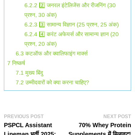
6.2.2
2️⃣ जनरल इंटेलिजेंस और रीजनिंग (30
प्रश्न, 30 अंक)
6.2.3
3️⃣ सामान्य विज्ञान (25 प्रश्न, 25 अंक)
6.2.4
4️⃣ करंट अफेयर्स और सामान्य ज्ञान (20
प्रश्न, 20 अंक)
6.3
कटऑफ और क्वालिफाइंग मार्क्स
7
निष्कर्ष
7.1
मुख्य बिंदु
7.2
उम्मीदवारों को क्या करना चाहिए?
पोस्ट
Previous
N
PREVIOUS POST
NEXT POST
post:
p
PSPCL Assistant
70% Whey Protein
नेविगेशन
Lineman भर्ती 2025:
Supplements में मिलावट!