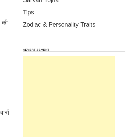
Sarkari Yojna
Tips
ी की
Zodiac & Personality Traits
ADVERTISEMENT
ारों