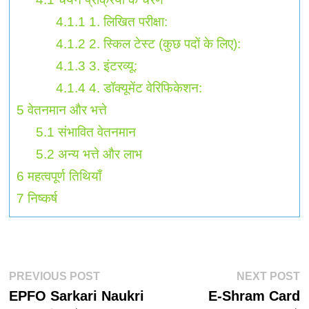
4.1.1
1. लिखित परीक्षा:
4.1.2
2. स्किल टेस्ट (कुछ पदों के लिए):
4.1.3
3. इंटरव्यू:
4.1.4
4. डॉक्यूमेंट वेरिफिकेशन:
5
वेतनमान और भत्ते
5.1
संभावित वेतनमान
5.2
अन्य भत्ते और लाभ
6
महत्वपूर्ण तिथियाँ
7
निष्कर्ष
पोस्ट
Previous
N
PREVIOUS POST
NEXT POST
post:
p
EPFO Sarkari Naukri
E-Shram Card
नेविगेशन